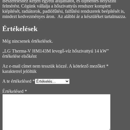
Beszereléshez kérjen egyedi árajánlatot, és díjmentes helyszíni
felmérést. Cégünk vállalja a hőszivattyús rendszer komplett
kiépítését, radiátorok, padlófűtési, falfűtési rendszerek beépítését is,
mindezt kedvezményes áron. Az alábbi ár a készüléket tartalmazza.
Értékelések
Még nincsenek értékelések.
„LG Therma-V HM143M levegő-víz hőszivattyú 14 kW”
értékelése elsőként
Az e-mail címet nem tesszük közzé.
A kötelező mezőket
*
karakterrel jelöltük
A te értékelésed
*
Értékelésed
*