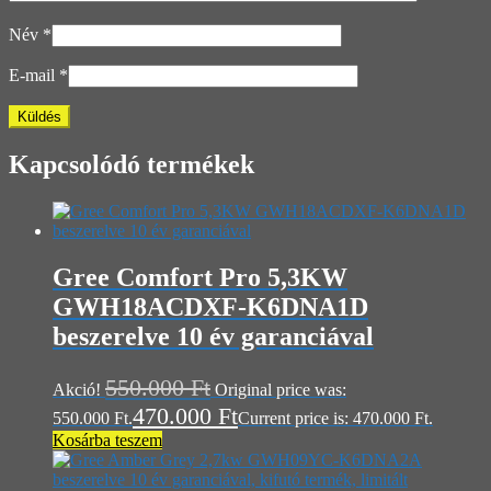
Név
*
E-mail
*
Kapcsolódó termékek
Gree Comfort Pro 5,3KW
GWH18ACDXF-K6DNA1D
beszerelve 10 év garanciával
550.000
Ft
Akció!
Original price was:
470.000
Ft
550.000 Ft.
Current price is: 470.000 Ft.
Kosárba teszem