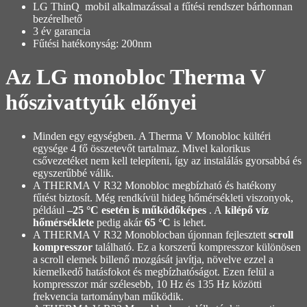
LG ThinQ mobil alkalmazással a fűtési rendszer bárhonnan
bezérelhető
3 év garancia
Fűtési hatékonyság: 200nm
Az LG monobloc Therma V
hőszivattyúk
előnyei
Minden egy egységben. A Therma V Monobloc kültéri
egysége 4 fő összetevőt tartalmaz. Mivel kalorikus
csővezetéket nem kell telepíteni, így az instalálás gyorsabbá és
egyszerűbbé válik.
A THERMA V R32 Monobloc megbízható és hatékony
fűtést biztosít. Még rendkívül hideg hőmérsékleti viszonyok,
például
–25 °C esetén is működőképes
. A
kilépő víz
hőmérséklete
pedig akár
65 °C
is lehet.
A THERMA V R32 Monoblocban újonnan fejlesztett
scroll
kompresszor
található. Ez a korszerű kompresszor különösen
a scroll elemek billenő mozgását javítja, növelve ezzel a
kiemelkedő hatásfokot és megbízhatóságot. Ezen felül a
kompresszor már szélesebb, 10 Hz és 135 Hz közötti
frekvencia tartományban működik.