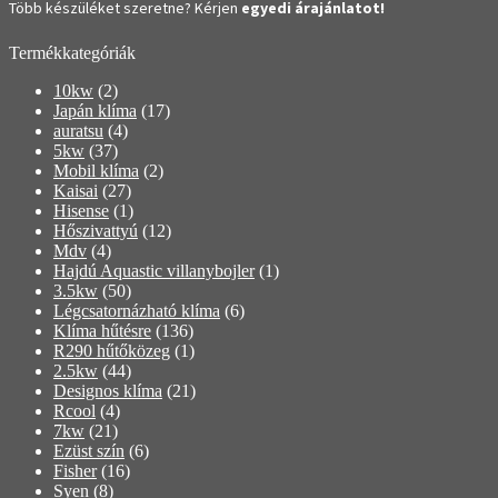
Több készüléket szeretne? Kérjen
egyedi árajánlatot!
Termékkategóriák
10kw
(2)
Japán klíma
(17)
auratsu
(4)
5kw
(37)
Mobil klíma
(2)
Kaisai
(27)
Hisense
(1)
Hőszivattyú
(12)
Mdv
(4)
Hajdú Aquastic villanybojler
(1)
3.5kw
(50)
Légcsatornázható klíma
(6)
Klíma hűtésre
(136)
R290 hűtőközeg
(1)
2.5kw
(44)
Designos klíma
(21)
Rcool
(4)
7kw
(21)
Ezüst szín
(6)
Fisher
(16)
Syen
(8)