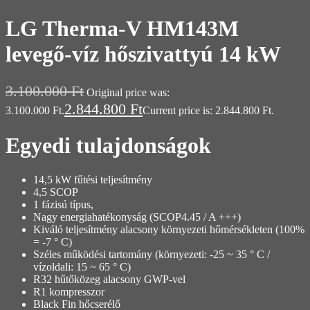
LG Therma-V HM143M
levegő-víz hőszivattyú 14 kW
3.100.000
Ft
Original price was:
2.844.800
Ft
3.100.000 Ft.
Current price is: 2.844.800 Ft.
Egyedi tulajdonságok
14,5 kW fűtési teljesítmény
4,5 SCOP
1 fázisú típus,
Nagy energiahatékonyság (SCOP4.45 / A +++)
Kiváló teljesítmény alacsony környezeti hőmérsékleten (100%
= -7 ° C)
Széles működési tartomány (környezeti: -25 ~ 35 ° C /
vízoldali: 15 ~ 65 ° C)
R32 hűtőközeg alacsony GWP-vel
R1 kompresszor
Black Fin hőcserélő