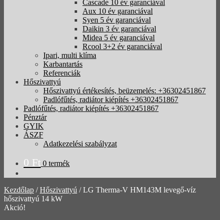
Cascade 10 év garanciával
Aux 10 év garanciával
Syen 5 év garanciával
Daikin 3 év garanciával
Midea 5 év garanciával
Rcool 3+2 év garanciával
Ipari, multi klíma
Karbantartás
Referenciák
Hőszivattyú
Hőszivattyú értékesítés, beüzemelés: +36302451867
Padlófűtés, radiátor kiépítés +36302451867
Padlófűtés, radiátor kiépítés +36302451867
Pénztár
GYIK
ÁSZF
Adatkezelési szabályzat
0
Ft
0 termék
Kezdőlap
/
Hőszivattyú
/
LG Therma-V HM143M levegő-víz
hőszivattyú 14 kW
Akció!