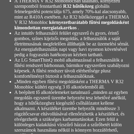
A THERMA V R32 Monoblocban található, környezeti
szempontból fenntartható
R32 hűtőközeg
globális
felmelegedési potenciálja 675, amely 70%-kal alacsonyabb,
mint az R410A esetében. Az R32 hűtőközeggel a THERMA
V R32 Monobloc
környezetbarátabb fűtési megoldásként
kimondottan energiatakarékos
.
Az intuitív felhasználói felület egyszerű és gyors, érintő
gombos, színes kijelzős megoldás, a felhasználók a saját
életritmusának megfelelően állíthatják be az üzemelési sémát.
Az energiafelhasználás napi vagy havi nyomon követésével
pedig a fogyasztás hatékonyan kézben tartható.
Az LG SmartThinQ mobil alkalmazással a felhasználók a
fűtési rendszert bárhonnan, bármikor egyszerűen szabályozni
képesek. A fűtési rendszer távoli elérhetősége plusz
komfortélményt biztosít a felhasználóknak.
„Minden egyben fűtési megoldásként a THERMA V R32
Monobloc kültéri egység 3 fő alkotóelemből áll.
A beépített fő alkotóelemeket tartalmazó „minden az egyben
megoldás egyszerű üzembe helyezést tesz lehetővé anélkül,
hogy a hűtőközeghez kiegészítő csőhálózatot kellene
alkalmazni. A készüléket üzembe helyezők mindössze 3
rögzítőcsavar eltávolításával ellenőrizhetik a készüléket, és
elvégezhetik a szükséges karbantartásokat. Ezen felül a
különleges kialakítású vízszűrő házzal a szűrőbetét külön
szerszámok használata nélkül is könnyen hozzáférhető,