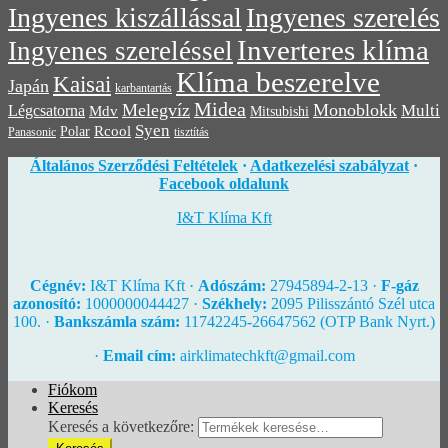
Ingyenes kiszállással
Ingyenes szerelés
Inverteres klíma
Ingyenes szereléssel
Klíma beszerelve
Kaisai
Japán
karbantartás
Midea
Melegvíz
Monoblokk
Multi
Légcsatorna
Mdv
Mitsubishi
Syen
Rcool
Polar
Panasonic
tisztítás
Általános Szerződési Feltételek
·
Adatkezelési szabályzat
·
Facebook oldalunk
I&T Klíma Kft
Cégnév:
I&T Klíma Kft ·
Adószám:
27945894-2-13 ·
F-gáz
azonosító:
1000000044427 ·
Székhely:
2095 Pilisszántó Szél utca
100. ·
Bankszámla szám:
11742245-26647562 (OTP Bank Nyrt.)
·
Email cím:
airklimatechkft@gmail.com
Fiókom
Keresés
Keresés a következőre: