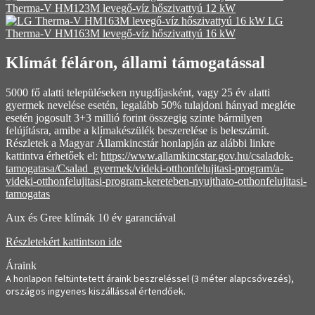
Therma-V HM123M levegő-víz hőszivattyú 12 kW
LG
Therma-V HM163M levegő-víz hőszivattyú 16 kW
Klímát féláron, állami támogatással
5000 fő alatti településeken nyugdíjasként, vagy 25 év alatti
gyermek nevelése esetén, legalább 50% tulajdoni hányad megléte
esetén jogosult 3+3 millió forint összegig szinte bármilyen
felújításra, amibe a klímakészülék beszerelése is beleszámít.
Részletek a Magyar Államkincstár honlapján az alábbi linkre
kattintva érhetőek el:
https://www.allamkincstar.gov.hu/csaladok-
tamogatasa/Csalad_gyermek/videki-otthonfelujitasi-program/a-
videki-otthonfelujitasi-program-kereteben-nyujthato-otthonfelujitasi-
tamogatas
Aux és Gree klímák 10 év garanciával
Részletekért kattintson ide
Áraink
A honlapon feltüntetett áraink beszreléssel (3 méter alapcsővezés),
országos ingyenes kiszállással értendőek.