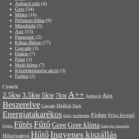
Antracit szín
(4)
Gree
(34)
Midea
(16)
Prémium klíma
(9)
Mitsubishi
(3)
Aux
(13)
Panasonic
(2)
Klíma fűtésre
(77)
Cascade
(3)
Daikin
(7)
Polar
(3)
Multi klima
(7)
Készletkisöprési akció
(3)
Fujitsu
(2)
Címkék
A++
3.5kw
2.5kw
5kw
7kw
Aux
Antracit
Beszerelve
Daikin
Cascade
Dark
Energiatakarékos
Fisher
Friss levegő
Ezüst
fertőtlenítés
Fűtő
Fűtés
Gree
Gree klíma
Fujitsu
Gázbojler leszerelés
Hűtő
Ingyenes kiszállás
Hőszivattyú