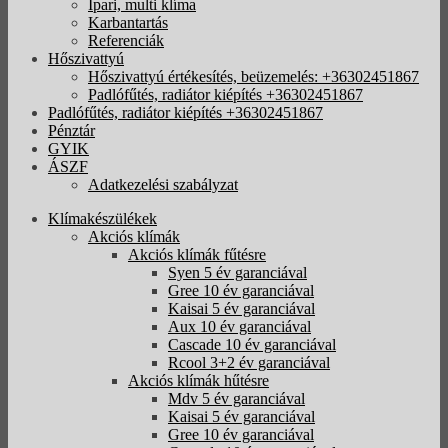
Ipari, multi klíma
Karbantartás
Referenciák
Hőszivattyú
Hőszivattyú értékesítés, beüzemelés: +36302451867
Padlófűtés, radiátor kiépítés +36302451867
Padlófűtés, radiátor kiépítés +36302451867
Pénztár
GYIK
ÁSZF
Adatkezelési szabályzat
Klímakészülékek
Akciós klímák
Akciós klímák fűtésre
Syen 5 év garanciával
Gree 10 év garanciával
Kaisai 5 év garanciával
Aux 10 év garanciával
Cascade 10 év garanciával
Rcool 3+2 év garanciával
Akciós klímák hűtésre
Mdv 5 év garanciával
Kaisai 5 év garanciával
Gree 10 év garanciával