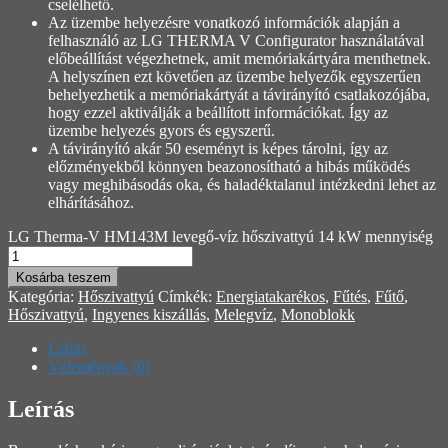
cselélhető.
Az üzembe helyezésre vonatkozó információk alapján a
felhasználó az LG THERMA V Configurator használatával
előbeállítást végezhetnek, amit memóriakártyára menthetnek.
A helyszínen ezt követően az üzembe helyezők egyszerűen
behelyezhetik a memóriakártyát a távirányító csatlakozójába,
hogy ezzel aktiválják a beállított információkat. Így az
üzembe helyezés gyors és egyszerű.
A távirányító akár 50 eseményt is képes tárolni, így az
előzményekből könnyen beazonosítható a hibás működés
vagy meghibásodás oka, és haladéktalanul intézkedni lehet az
elhárításához.
LG Therma-V HM143M levegő-víz hőszivattyú 14 kW mennyiség
Kosárba teszem
Kategória:
Hőszivattyú
Címkék:
Energiatakarékos
,
Fűtés
,
Fűtő
,
Hőszivattyú
,
Ingyenes kiszállás
,
Melegvíz
,
Monoblokk
Leírás
Vélemények (0)
Leírás