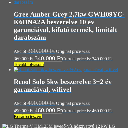
Gree Amber Grey 2,7kw GWH09YC-
K6DNA2A beszerelve 10 év
garanciával, kifutó termék, limitált
darabszám
360.000
Ft
Akció!
Original price was:
340.000
Ft
360.000 Ft.
Current price is: 340.000 Ft.
Tovább olvasom
Rcool Solo 5kw beszerelve 3+2 év
garanciával, wifivel
490.000
Ft
Akció!
Original price was:
460.000
Ft
490.000 Ft.
Current price is: 460.000 Ft.
Kosárba teszem
LG