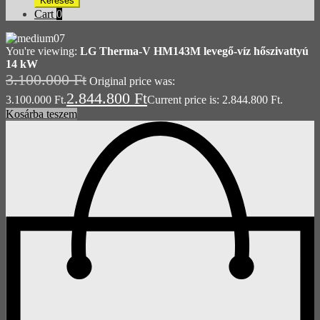
Keresés
Cart
0
You're viewing:
LG Therma-V HM143M levegő-víz hőszivattyú
14 kW
3.100.000
Ft
Original price was:
2.844.800
Ft
3.100.000 Ft.
Current price is: 2.844.800 Ft.
Kosárba teszem