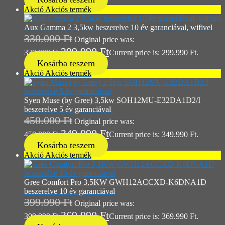
Akció
Akciós termék
Aux Gamma 2 3,5kw beszerelve 10 év garanciával, wifivel
330.000
Ft
Original price was:
299.990
Ft
330.000 Ft.
Current price is: 299.990 Ft.
Kosárba teszem
Akció
Akciós termék
Syen Muse (by Gree) 3,5kw SOH12MU-E32DA1D2/I
beszerelve 5 év garanciával
450.000
Ft
Original price was:
349.990
Ft
450.000 Ft.
Current price is: 349.990 Ft.
Kosárba teszem
Akció
Akciós termék
Gree Comfort Pro 3,5KW GWH12ACCXD-K6DNA1D
beszerelve 10 év garanciával
399.990
Ft
Original price was:
369.990
Ft
399.990 Ft.
Current price is: 369.990 Ft.