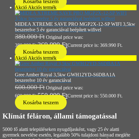
Kosárba teszem
Akció
Akciós termék
MIDEA XTREME SAVE PRO MGP2X-12-SP WIFI 3,5kw
beszerelve 5 év garanciával beépített wifivel
380.000
Ft
Original price was:
369.990
Ft
380.000 Ft.
Current price is: 369.990 Ft.
Kosárba teszem
Akció
Akciós termék
Gree Amber Royal 3,5kw GWH12YD-S6DBA1A
beszerelve 10 év garanciával
600.000
Ft
Original price was:
550.000
Ft
600.000 Ft.
Current price is: 550.000 Ft.
Kosárba teszem
Klímát féláron, állami támogatással
5000 fő alatti településeken nyugdíjasként, vagy 25 év alatti
gyermek nevelése esetén, legalább 50% tulajdoni hányad megléte