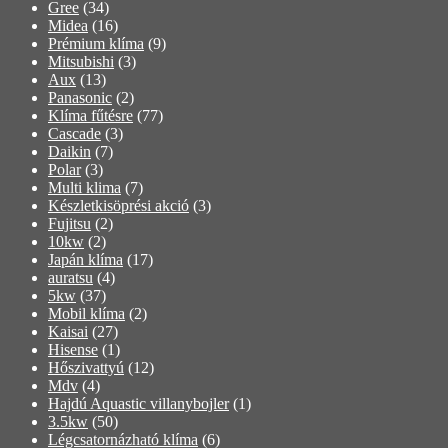
Gree
(34)
Midea
(16)
Prémium klíma
(9)
Mitsubishi
(3)
Aux
(13)
Panasonic
(2)
Klíma fűtésre
(77)
Cascade
(3)
Daikin
(7)
Polar
(3)
Multi klima
(7)
Készletkisöprési akció
(3)
Fujitsu
(2)
10kw
(2)
Japán klíma
(17)
auratsu
(4)
5kw
(37)
Mobil klíma
(2)
Kaisai
(27)
Hisense
(1)
Hőszivattyú
(12)
Mdv
(4)
Hajdú Aquastic villanybojler
(1)
3.5kw
(50)
Légcsatornázható klíma
(6)