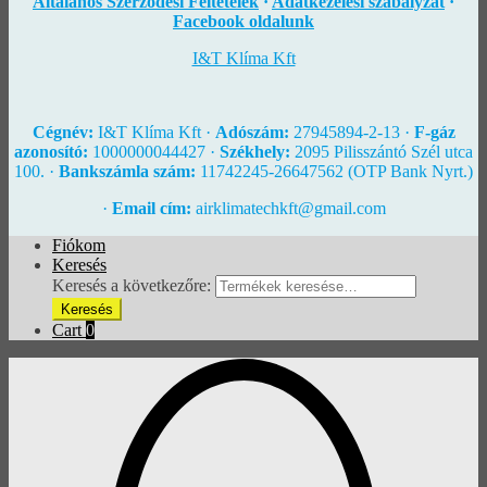
Általános Szerződési Feltételek
·
Adatkezelési szabályzat
·
Facebook oldalunk
I&T Klíma Kft
Cégnév:
I&T Klíma Kft ·
Adószám:
27945894-2-13 ·
F-gáz
azonosító:
1000000044427 ·
Székhely:
2095 Pilisszántó Szél utca
100. ·
Bankszámla szám:
11742245-26647562 (OTP Bank Nyrt.)
·
Email cím:
airklimatechkft@gmail.com
Fiókom
Keresés
Keresés a következőre:
Keresés
Cart
0