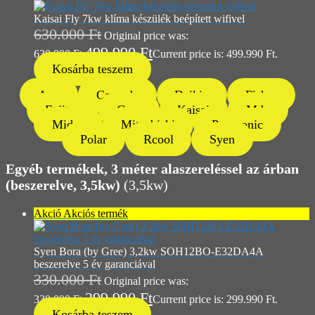
Kaisai Fly 7kw klíma készülék beépített wifivel
630.000
Ft
Original price was:
499.990
Ft
630.000 Ft.
Current price is: 499.990 Ft.
Kosárba teszem
Aux
Cascade
Daikin
Fisher
Fujitsu
Gree
Kaisai
Mdv
Midea
Mitsubishi
Panasonic
Polar
Rcool
Syen
Egyéb termékek,
3 méter alaszereléssel az árban
(beszerelve,
3,5kw)
(3,5kw)
Akció
Akciós termék
Syen Bora (by Gree) 3,2kw SOH12BO-E32DA4A
beszerelve 5 év garanciával
330.000
Ft
Original price was:
299.990
Ft
330.000 Ft.
Current price is: 299.990 Ft.
Kosárba teszem