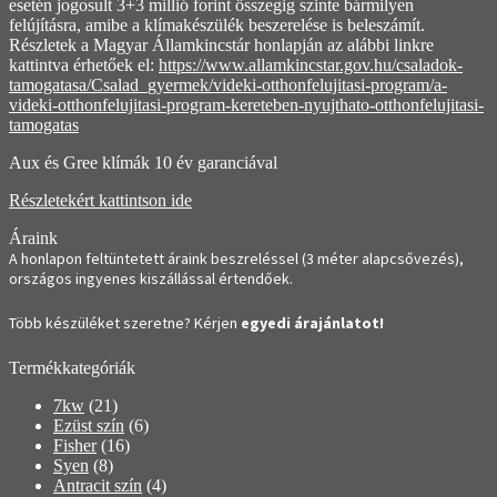
esetén jogosult 3+3 millió forint összegig szinte bármilyen
felújításra, amibe a klímakészülék beszerelése is beleszámít.
Részletek a Magyar Államkincstár honlapján az alábbi linkre
kattintva érhetőek el:
https://www.allamkincstar.gov.hu/csaladok-
tamogatasa/Csalad_gyermek/videki-otthonfelujitasi-program/a-
videki-otthonfelujitasi-program-kereteben-nyujthato-otthonfelujitasi-
tamogatas
Aux és Gree klímák 10 év garanciával
Részletekért kattintson ide
Áraink
A honlapon feltüntetett áraink beszreléssel (3 méter alapcsővezés),
országos ingyenes kiszállással értendőek.
Több készüléket szeretne? Kérjen
egyedi árajánlatot!
Termékkategóriák
7kw
(21)
Ezüst szín
(6)
Fisher
(16)
Syen
(8)
Antracit szín
(4)