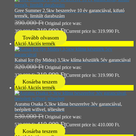
Gree Summer 2,5kw beszerelve 10 év garanciával, kifutó
termék, limitált darabszám
390.000
Ft
Original price was:
319.990
Ft
390.000 Ft.
Current price is: 319.990 Ft.
Tovább olvasom
Akció
Akciós termék
Kaisai Ice (by Midea) 3,5kw klíma készülék 5év garanciával
320.000
Ft
Original price was:
319.990
Ft
320.000 Ft.
Current price is: 319.990 Ft.
Kosárba teszem
Akció
Akciós termék
Auratsu Osaka 5,3kw klíma beszerelve 3év garanciával,
beépített wifivel, téliesített
530.000
Ft
Original price was:
410.000
Ft
530.000 Ft.
Current price is: 410.000 Ft.
Kosárba teszem