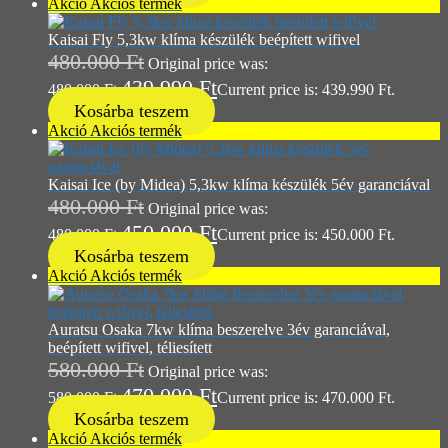
Akció
Akciós termék
Kaisai Fly 5,3kw klíma készülék beépített wifivel
480.000
Ft
Original price was:
439.990
Ft
480.000 Ft.
Current price is: 439.990 Ft.
Kosárba teszem
Akció
Akciós termék
Kaisai Ice (by Midea) 5,3kw klíma készülék 5év garanciával
480.000
Ft
Original price was:
450.000
Ft
480.000 Ft.
Current price is: 450.000 Ft.
Kosárba teszem
Akció
Akciós termék
Auratsu Osaka 7kw klíma beszerelve 3év garanciával,
beépített wifivel, téliesített
580.000
Ft
Original price was:
470.000
Ft
580.000 Ft.
Current price is: 470.000 Ft.
Kosárba teszem
Akció
Akciós termék