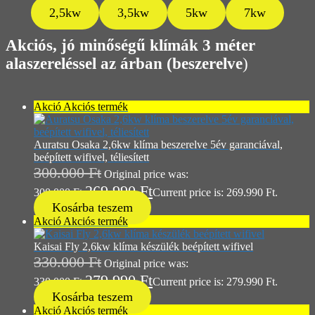
2,5kw
3,5kw
5kw
7kw
Akciós, jó minőségű klímák 3 méter
alaszereléssel az árban (beszerelve
)
Akció
Akciós termék
Auratsu Osaka 2,6kw klíma beszerelve 5év garanciával,
beépített wifivel, téliesített
300.000
Ft
Original price was:
269.990
Ft
300.000 Ft.
Current price is: 269.990 Ft.
Kosárba teszem
Akció
Akciós termék
Kaisai Fly 2,6kw klíma készülék beépített wifivel
330.000
Ft
Original price was:
279.990
Ft
330.000 Ft.
Current price is: 279.990 Ft.
Kosárba teszem
Akció
Akciós termék