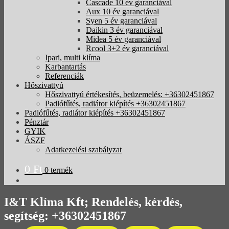
Cascade 10 év garanciával
Aux 10 év garanciával
Syen 5 év garanciával
Daikin 3 év garanciával
Midea 5 év garanciával
Rcool 3+2 év garanciával
Ipari, multi klíma
Karbantartás
Referenciák
Hőszivattyú
Hőszivattyú értékesítés, beüzemelés: +36302451867
Padlófűtés, radiátor kiépítés +36302451867
Padlófűtés, radiátor kiépítés +36302451867
Pénztár
GYIK
ÁSZF
Adatkezelési szabályzat
0
Ft
0 termék
I&T Klíma Kft; Rendelés, kérdés,
segítség: +36302451867