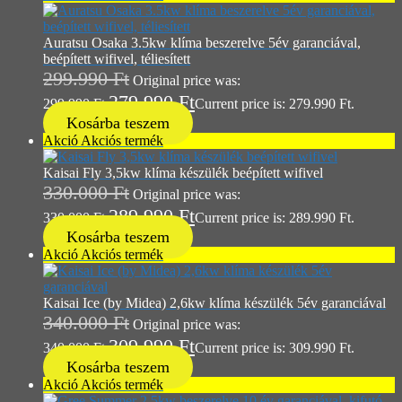
Auratsu Osaka 3.5kw klíma beszerelve 5év garanciával,
beépített wifivel, téliesített
299.990
Ft
Original price was:
279.990
Ft
299.990 Ft.
Current price is: 279.990 Ft.
Kosárba teszem
Akció
Akciós termék
Kaisai Fly 3,5kw klíma készülék beépített wifivel
330.000
Ft
Original price was:
289.990
Ft
330.000 Ft.
Current price is: 289.990 Ft.
Kosárba teszem
Akció
Akciós termék
Kaisai Ice (by Midea) 2,6kw klíma készülék 5év garanciával
340.000
Ft
Original price was:
309.990
Ft
340.000 Ft.
Current price is: 309.990 Ft.
Kosárba teszem
Akció
Akciós termék