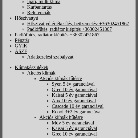
Ipari, multi klíma
Karbantartás
Referenciák
Hőszivattyú
Hőszivattyú értékesítés, beüzemelés: +36302451867
Padlófűtés, radiátor kiépítés +36302451867
Padlófűtés, radiátor kiépítés +36302451867
Pénztár
GYIK
ÁSZF
Adatkezelési szabályzat
Klímakészülékek
Akciós klímák
Akciós klímák fűtésre
Syen 5 év garanciával
Gree 10 év garanciával
Kaisai 5 év garanciával
Aux 10 év garanciával
Cascade 10 év garanciával
Rcool 3+2 év garanciával
Akciós klímák hűtésre
Mdv 5 év garanciával
Kaisai 5 év garanciával
Gree 10 év garanciával