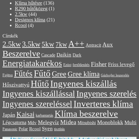
Klíma hűtésre
(136)
R290 hűtőközeg
(1)
2.5kw
(44)
Designos klíma
(21)
Rcool
(4)
Címkék
A++
3.5kw
2.5kw
5kw
7kw
Aux
Antracit
Beszerelve
Daikin
Cascade
Dark
Energiatakarékos
Fisher
Friss levegő
Ezüst
fertőtlenítés
Fűtő
Fűtés
Gree
Gree klíma
Fujitsu
Gázbojler leszerelés
Hűtő
Ingyenes kiszállás
Hőszivattyú
Ingyenes kiszállással
Ingyenes szerelés
Inverteres klíma
Ingyenes szereléssel
Klíma beszerelve
Kaisai
Japán
karbantartás
Midea
Melegvíz
Monoblokk
Multi
Légcsatorna
Mdv
Mitsubishi
Syen
Rcool
Polar
Panasonic
tisztítás