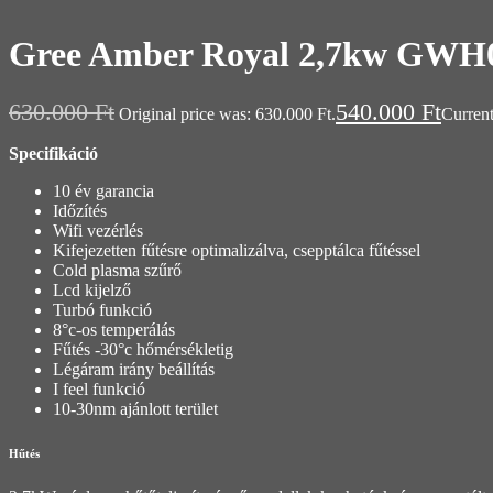
Gree Amber Royal 2,7kw GWH0
630.000
Ft
540.000
Ft
Original price was: 630.000 Ft.
Current
Specifikáció
10 év garancia
Időzítés
Wifi vezérlés
Kifejezetten fűtésre optimalizálva, csepptálca fűtéssel
Cold plasma szűrő
Lcd kijelző
Turbó funkció
8°c-os temperálás
Fűtés -30°c hőmérsékletig
Légáram irány beállítás
I feel funkció
10-30nm ajánlott terület
Hűtés