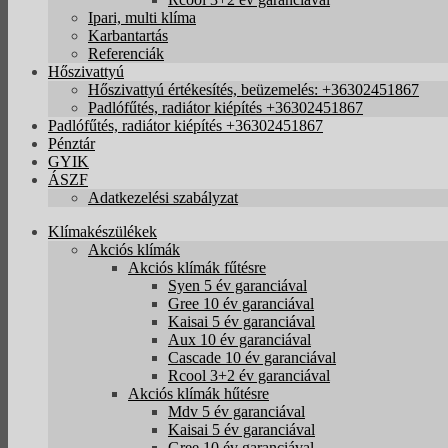
Ipari, multi klíma
Karbantartás
Referenciák
Hőszivattyú
Hőszivattyú értékesítés, beüzemelés: +36302451867
Padlófűtés, radiátor kiépítés +36302451867
Padlófűtés, radiátor kiépítés +36302451867
Pénztár
GYIK
ÁSZF
Adatkezelési szabályzat
Klímakészülékek
Akciós klímák
Akciós klímák fűtésre
Syen 5 év garanciával
Gree 10 év garanciával
Kaisai 5 év garanciával
Aux 10 év garanciával
Cascade 10 év garanciával
Rcool 3+2 év garanciával
Akciós klímák hűtésre
Mdv 5 év garanciával
Kaisai 5 év garanciával
Gree 10 év garanciával