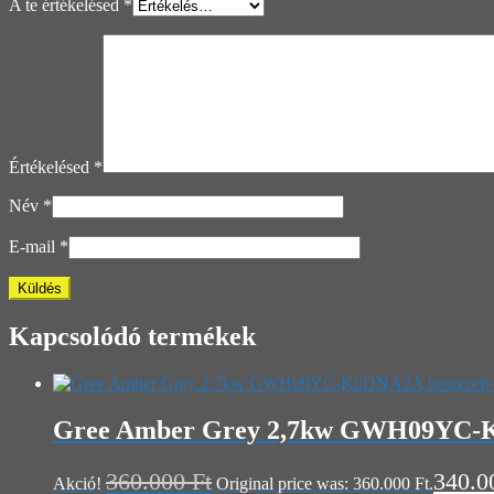
A te értékelésed
*
Értékelésed
*
Név
*
E-mail
*
Kapcsolódó termékek
Gree Amber Grey 2,7kw GWH09YC-K6DN
360.000
Ft
340.
Akció!
Original price was: 360.000 Ft.