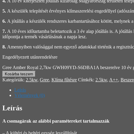
4.
A 10 év kiterjesztett jótállás kizárólag Magyarország területén tele
5.
A készülék telepítését érvényes klímaszerelési engedéllyel (adósz
6.
A jótállás a készülék rendszeres karbantartásához kötött, melynek a 
7.
A 10 éves időtartamba beletartozik a 3 év alap jótállás is. A jótáll
időpontja a termék vásárlásának a napja lesz.
8.
Amennyiben valósággal nem egyező adatokkal történik a regisztráció,
Engedélyezett utánrendelésre
Gree Amber Royal 2,7kw GWH09YD-S6DBA1A beszerelve 10 év ga
Kosárba teszem
Kategóriák:
2.5kw
,
Gree
,
Klíma fűtésre
Címkék:
2.5kw
,
A++
,
Beszer
Leírás
Vélemények (0)
Leírás
A csomagárak az alábbi paramétereket tartalmazzák
– A kültéri és beltéri egység leszállítását