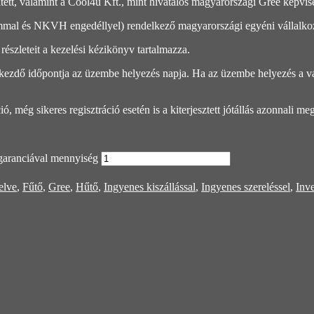
pített, valamint a Cool4u Kft., mint hivatalos magyarországi Gree képvi
ámmal és NKVH engedéllyel) rendelkező magyarországi egyéni vállalkoz
részleteit a kezelési kézikönyv tartalmazza.
ás kezdő időpontja az üzembe helyezés napja. Ha az üzembe helyezés a vá
 még sikeres regisztráció esetén is a kiterjesztett jótállás azonnali me
ranciával mennyiség
elve
,
Fűtő
,
Gree
,
Hűtő
,
Ingyenes kiszállással
,
Ingyenes szereléssel
,
Inve