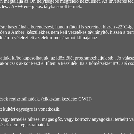
n megtalálja az Ön helyiségébe megfelelő készüléket. Az inverteres t
is lesz. A+++ energiaosztályba sorolt termék.
e használná a berendezést, hanem fűteni is szeretne, hiszen -22°C-ig képe
ően a Amber készülékhez nem kell vezetékes távirányító, hiszen a termo
r féláron vételezheti az elektromos áramot klímájához.
tjuk, ki/be kapcsolhatjuk, az időzítőjét programozhatjuk stb.. Jó válas
sakor csak akkor kezd el fűteni a készülék, ha a hőmérséklet 8°C alá c
zések regisztrálhatóak. (cikkszám kezdete: GWH)
t kültéri egységre is vonatkozik.
s vagy termelés hűtése; magas gőz, vagy korrozív anyagokkal terhelt) va
ések nem regisztrálhatóak.