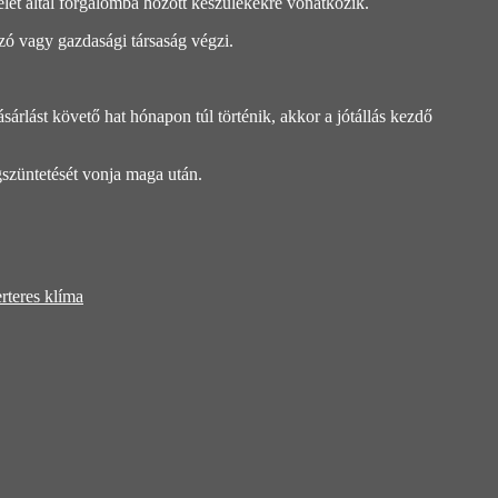
selet által forgalomba hozott készülékekre vonatkozik.
ó vagy gazdasági társaság végzi.
sárlást követő hat hónapon túl történik, akkor a jótállás kezdő
gszüntetését vonja maga után.
rteres klíma