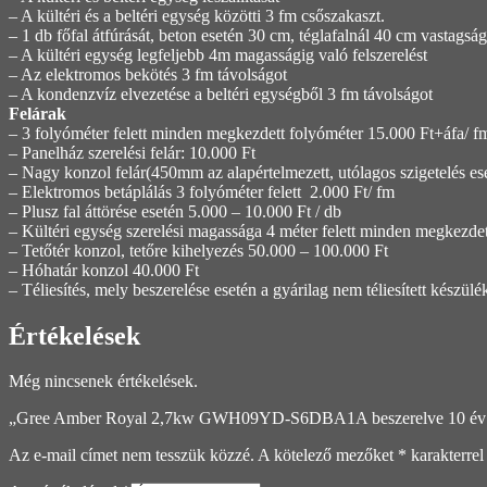
– A kültéri és a beltéri egység közötti 3 fm csőszakaszt.
– 1 db főfal átfúrását, beton esetén 30 cm, téglafalnál 40 cm vastagság
– A kültéri egység legfeljebb 4m magasságig való felszerelést
– Az elektromos bekötés 3 fm távolságot
– A kondenzvíz elvezetése a beltéri egységből 3 fm távolságot
Felárak
– 3 folyóméter felett minden megkezdett folyóméter 15.000 Ft+áfa/ fm 
– Panelház szerelési felár: 10.000 Ft
– Nagy konzol felár(450mm az alapértelmezett, utólagos szigetelés es
– Elektromos betáplálás 3 folyóméter felett 2.000 Ft/ fm
– Plusz fal áttörése esetén 5.000 – 10.000 Ft / db
– Kültéri egység szerelési magassága 4 méter felett minden megkezdet
– Tetőtér konzol, tetőre kihelyezés 50.000 – 100.000 Ft
– Hóhatár konzol 40.000 Ft
– Téliesítés, mely beszerelése esetén a gyárilag nem téliesített készül
Értékelések
Még nincsenek értékelések.
„Gree Amber Royal 2,7kw GWH09YD-S6DBA1A beszerelve 10 év gar
Az e-mail címet nem tesszük közzé.
A kötelező mezőket
*
karakterrel 