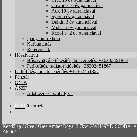
Cascade 10 év garanciával
Aux 10 év garanciával
Syen 5 év garanciával
Daikin 3 év garanciával
Midea 5 év garanciával
Rcool 3+2 év garanciával
Ipari, multi klíma
Karbantartás
Referenciák
Hőszivattyú
Hőszivattyú értékesítés, beüzemelés: +36302451867
Padlófűtés, radiátor kiépítés +36302451867
Padlófűtés, radiátor kiépítés +36302451867
Pénztár
GYIK
ÁSZF
Adatkezelési szabályzat
0
Ft
0 termék
Kezdőlap
/
Gree
/
Gree Amber Royal 2,7kw GWH09YD-S6DBA1A bes
Akció!