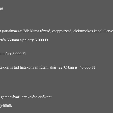
ig
(tartalmazza: 2db klíma rézcső, cseppvízcső, elektrmokos kábel illetve
etén 550mm ajánlott): 5.000 Ft
t méter 3.000 Ft
ékekkel is tud hatékonyan fűteni akár -22°C-ban is, 40.000 Ft
anciával” értékelése elsőként
jelöltük