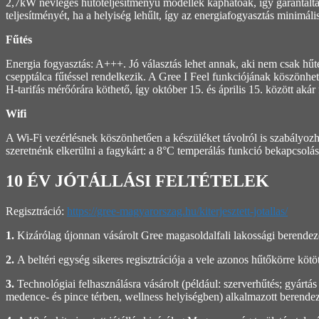
2,7kW névleges hűtőteljesítményű modellek kaphatóak, így garantálta
teljesítményét, ha a helyiség lehűlt, így az energiafogyasztás minimál
Fűtés
Energia fogyasztás: A+++. Jó választás lehet annak, aki nem csak hűtésr
csepptálca fűtéssel rendelkezik. A Gree I Feel funkciójának köszönhet
H-tarifás mérőórára köthető, így október 15. és április 15. között aká
Wifi
A Wi-Fi vezérlésnek köszönhetően a készüléket távolról is szabályozha
szeretnénk elkerülni a fagykárt: a 8°C temperálás funkció bekapcsolá
10 ÉV JÓTÁLLÁSI FELTÉTELEK
Regisztráció:
https://gree-magyarorszag.hu/kiterjesztett-jotallas/
1.
Kizárólag újonnan vásárolt Gree magasoldalfali lakossági berende
2.
A beltéri egység sikeres regisztrációja a vele azonos hűtőkörre kötöt
3.
Technológiai felhasználásra vásárolt (például: szerverhűtés; gyártá
medence- és pince térben, wellness helyiségben) alkalmazott berendez