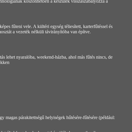
echnológiának köszönhetően a készülék visszaszabályozza a
s fűteni vele. A kültéri egység téliesített, karterfűtéssel és
sztát a vezeték nélküli távirányítóba van építve.
ztás lehet nyaralóba, weekend-házba, ahol más fűtés nincs, de
sökken
gy magas párakitettségű helyiségek hűtésére-fűtésére (például: