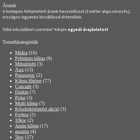
Áraink
A honlapon feltüntetett áraink beszreléssel (3 méter alapcsővezés),
országos ingyenes kiszállással értendőek.
Több készüléket szeretne? Kérjen
egyedi árajánlatot!
Termékkategóriák
Midea
(16)
Prémium klíma
(9)
Mitsubishi
(3)
Aux
(13)
Panasonic
(2)
Klíma fűtésre
(77)
Cascade
(3)
Daikin
(7)
Polar
(3)
Multi klima
(7)
Készletkisöprési akció
(3)
Fujitsu
(2)
10kw
(2)
Japán klíma
(17)
auratsu
(4)
5kw
(37)