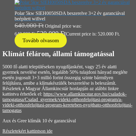
Polar 5kw SIEH0050SDA beszerelve 3+2 év garanciával
beépített wifivel
640.000
Ft
Original price was:
520.000
Ft
640.000 Ft.
Current price is: 520.000 Ft.
Tovább olvasom
Klímát féláron, állami támogatással
5000 fő alatti településeken nyugdíjasként, vagy 25 év alatti
gyermek nevelése esetén, legalább 50% tulajdoni hányad megléte
esetén jogosult 3+3 millió forint összegig szinte bármilyen
felújításra, amibe a klímakészülék beszerelése is beleszámít.
Részletek a Magyar Államkincstár honlapján az alábbi linkre
kattintva érhetőek el:
https://www.allamkincstar.gov.hu/csaladok-
tamogatasa/Csalad_gyermek/videki-otthonfelujitasi-program/a-
videki-otthonfelujitasi-program-kereteben-nyujthato-otthonfelujitasi-
tamogatas
Aux és Gree klímák 10 év garanciával
Részletekért kattintson ide