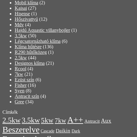
Mobil klíma
(2)
Kaisai
(27)
Hisense
(1)
Hőszivattyú
(12)
Mdv
(4)
Hajdú Aquastic villanybojler
(1)
3.5kw
(50)
Légcsatornázható klíma
(6)
Klíma hűtésre
(136)
R290 hűtőközeg
(1)
2.5kw
(44)
Designos klíma
(21)
Rcool
(4)
7kw
(21)
Ezüst szín
(6)
Fisher
(16)
Syen
(8)
Antracit szín
(4)
Gree
(34)
Címkék
A++
3.5kw
2.5kw
5kw
7kw
Aux
Antracit
Beszerelve
Daikin
Cascade
Dark