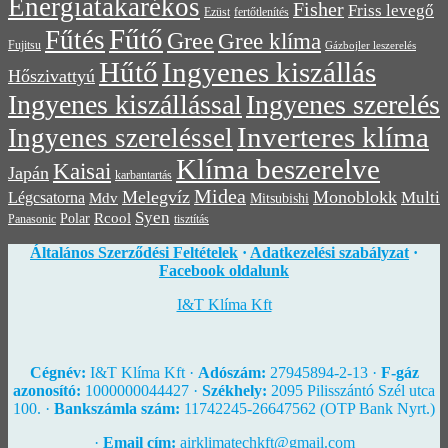
Energiatakarékos
Fisher
Friss levegő
Ezüst
fertőtlenítés
Fűtő
Fűtés
Gree
Gree klíma
Fujitsu
Gázbojler leszerelés
Hűtő
Ingyenes kiszállás
Hőszivattyú
Ingyenes kiszállással
Ingyenes szerelés
Inverteres klíma
Ingyenes szereléssel
Klíma beszerelve
Kaisai
Japán
karbantartás
Midea
Melegvíz
Monoblokk
Multi
Légcsatorna
Mdv
Mitsubishi
Syen
Rcool
Polar
Panasonic
tisztítás
Általános Szerződési Feltételek
·
Adatkezelési szabályzat
·
Facebook oldalunk
I&T Klíma Kft
Cégnév:
I&T Klíma Kft ·
Adószám:
27945894-2-13 ·
F-gáz
azonosító:
1000000044427 ·
Székhely:
2095 Pilisszántó Szél utca
100. ·
Bankszámla szám:
11742245-26647562 (OTP Bank Nyrt.)
·
Email cím:
airklimatechkft@gmail.com