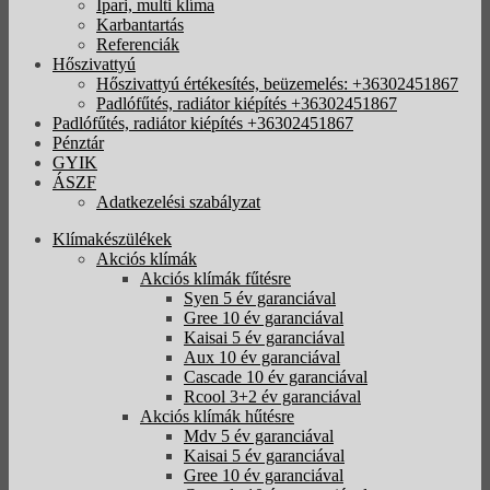
Ipari, multi klíma
Karbantartás
Referenciák
Hőszivattyú
Hőszivattyú értékesítés, beüzemelés: +36302451867
Padlófűtés, radiátor kiépítés +36302451867
Padlófűtés, radiátor kiépítés +36302451867
Pénztár
GYIK
ÁSZF
Adatkezelési szabályzat
Klímakészülékek
Akciós klímák
Akciós klímák fűtésre
Syen 5 év garanciával
Gree 10 év garanciával
Kaisai 5 év garanciával
Aux 10 év garanciával
Cascade 10 év garanciával
Rcool 3+2 év garanciával
Akciós klímák hűtésre
Mdv 5 év garanciával
Kaisai 5 év garanciával
Gree 10 év garanciával