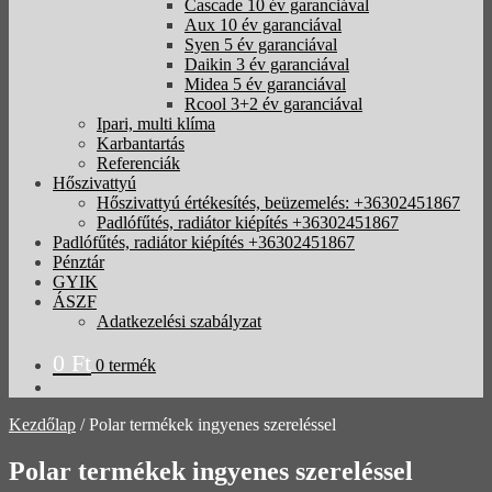
Cascade 10 év garanciával
Aux 10 év garanciával
Syen 5 év garanciával
Daikin 3 év garanciával
Midea 5 év garanciával
Rcool 3+2 év garanciával
Ipari, multi klíma
Karbantartás
Referenciák
Hőszivattyú
Hőszivattyú értékesítés, beüzemelés: +36302451867
Padlófűtés, radiátor kiépítés +36302451867
Padlófűtés, radiátor kiépítés +36302451867
Pénztár
GYIK
ÁSZF
Adatkezelési szabályzat
0
Ft
0 termék
Kezdőlap
/
Polar termékek ingyenes szereléssel
Polar termékek ingyenes szereléssel