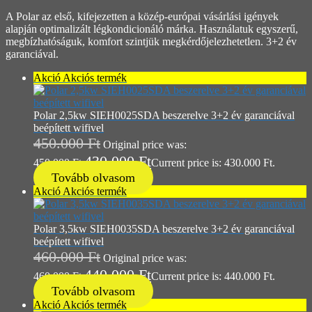
A Polar az első, kifejezetten a közép-európai vásárlási igények
alapján optimalizált légkondicionáló márka. Használatuk egyszerű,
megbízhatóságuk, komfort szintjük megkérdőjelezhetetlen. 3+2 év
garanciával.
Akció
Akciós termék
Polar 2,5kw SIEH0025SDA beszerelve 3+2 év garanciával
beépített wifivel
450.000
Ft
Original price was:
430.000
Ft
450.000 Ft.
Current price is: 430.000 Ft.
Tovább olvasom
Akció
Akciós termék
Polar 3,5kw SIEH0035SDA beszerelve 3+2 év garanciával
beépített wifivel
460.000
Ft
Original price was:
440.000
Ft
460.000 Ft.
Current price is: 440.000 Ft.
Tovább olvasom
Akció
Akciós termék